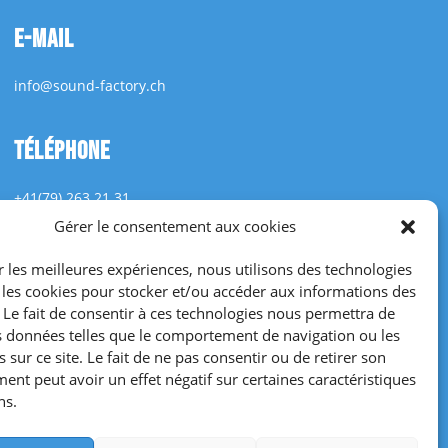
E-MAIL
info@sound-factory.ch
TÉLÉPHONE
+41(79) 263 21 31
Gérer le consentement aux cookies
NOUS SUIVRE
r les meilleures expériences, nous utilisons des technologies
e les cookies pour stocker et/ou accéder aux informations des
. Le fait de consentir à ces technologies nous permettra de
es données telles que le comportement de navigation ou les
 sur ce site. Le fait de ne pas consentir ou de retirer son
ent peut avoir un effet négatif sur certaines caractéristiques

CONDITIONS GÉNÉRALES
ns.
CGV Sound-Factory