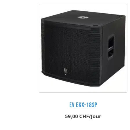
EV EKX-18SP
59,00
CHF
/Jour