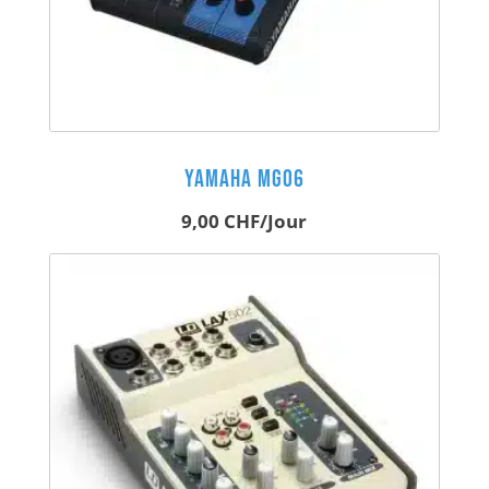
Yamaha MG06
9,00
CHF
/Jour