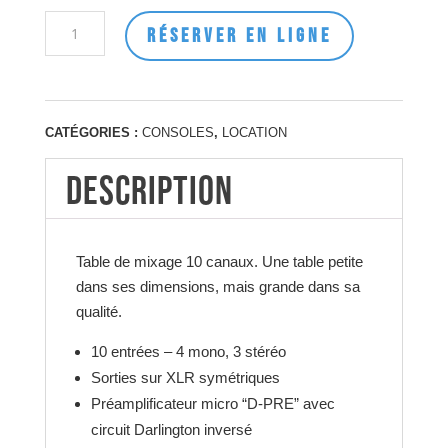
quantité
A
RÉSERVER EN LIGNE
de
l
Yamaha
t
MG10XUF
e
r
CATÉGORIES :
CONSOLES
,
LOCATION
n
a
DESCRIPTION
t
i
v
e
Table de mixage 10 canaux. Une table petite
:
dans ses dimensions, mais grande dans sa
qualité.
10 entrées – 4 mono, 3 stéréo
Sorties sur XLR symétriques
Préamplificateur micro “D-PRE” avec
circuit Darlington inversé