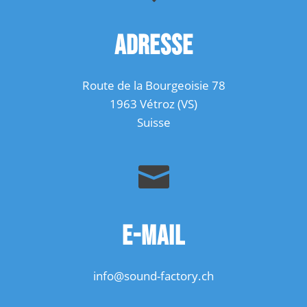
t
i
ADRESSE
v
e
:
Route de la Bourgeoisie 78
1963 Vétroz (VS)
Suisse

E-MAIL
info@sound-factory.ch